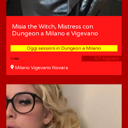
Misia the Witch, Mistress con
Dungeon a Milano e Vigevano
Oggi sessioni in Dungeon a Milano
07 Agosto
F1489
Milano Vigevano Novara