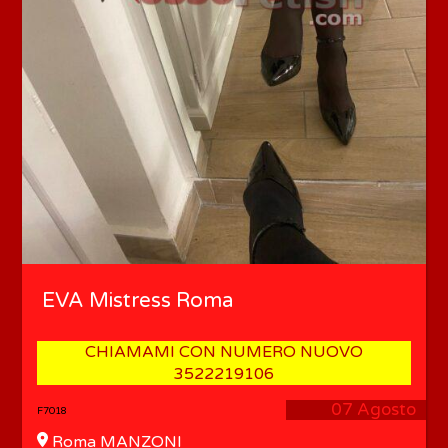
EVA Mistress Roma
CHIAMAMI CON NUMERO NUOVO
3522219106
07 Agosto
F7018
Roma MANZONI