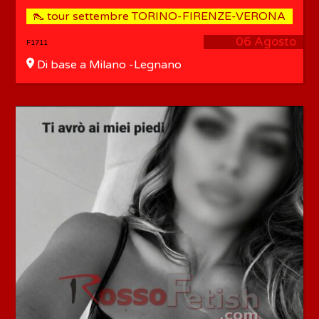
👠 tour settembre TORINO-FIRENZE-VERONA
06 Agosto
F1711
Di base a Milano -Legnano