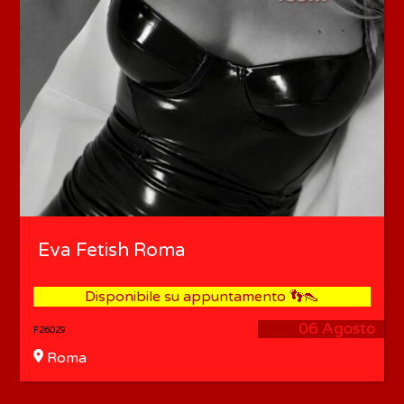
Eva Fetish Roma
Disponibile su appuntamento 👣👠
06 Agosto
F26029
Roma