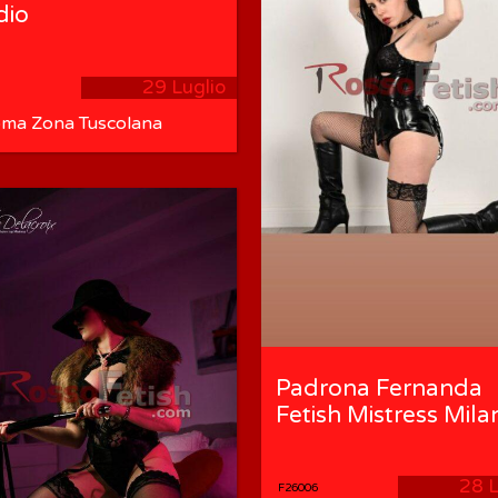
dio
29 Luglio
ma Zona Tuscolana
idio Quadrato)
Padrona Fernanda
Fetish Mistress Mila
28 L
F26006