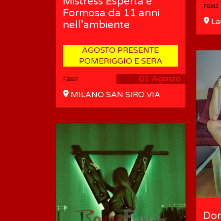
Mistress Esperta e
F5013
Formosa da 11 anni
La
nell’ambiente
AGOSTO PRESENTE
POMERIGGIO E SERA
01 Agosto
F2057
MILANO SAN SIRO VIA
NOVARA parcheggio facile
Dom