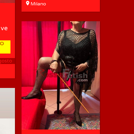
Milano
ave
NO
gosto