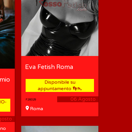
Eva Fetish Roma
 mio
Disponibile su
appuntamento 👣👠
06 Agosto
F26029
NO-
Roma
gosto
ano