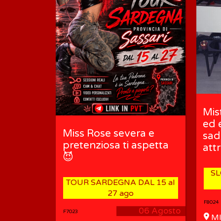
Mis
ed 
Miss Rose severa e
sad
pretenziosa ti aspetta
att
😈
SL
TOUR SARDEGNA DAL 15 al
27 ago
F8024
06 Agosto
F7023
MI