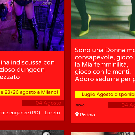
Sono una Donna mo
consapevole, gioco
ina indiscussa con
la Mia femminilità,
zioso dungeon
gioco con le menti.
rezzato
Adoro sedurre per 
 e 23/26 agosto a Milano!
Luglio Agosto disponibi
04 Agosto
04 A
F8046
rme euganee (PD) - Loreto
Pistoia