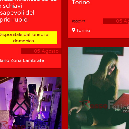
Torino
o schiavi
sapevoli del
prio ruolo
05 A
F2607.47
Torino
Disponibile dal lunedì a
domenica
05 Agosto
lano Zona Lambrate