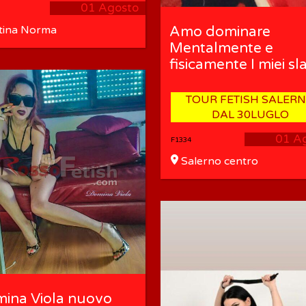
01 Agosto
tina Norma
Amo dominare
Mentalmente e
fisicamente I miei sl
TOUR FETISH SALER
DAL 30LUGLO
01 A
F1334
Salerno centro
ina Viola nuovo