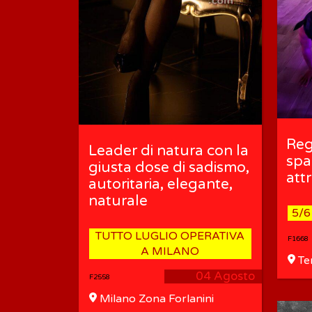
Reg
Leader di natura con la
spa
giusta dose di sadismo,
att
autoritaria, elegante,
naturale
5/6
TUTTO LUGLIO OPERATIVA
F1668
A MILANO
Te
(MI)
04 Agosto
F2558
Milano Zona Forlanini