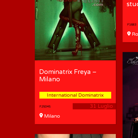
stu
F1683
Ro
(Num
Dominatrix Freya –
Milano
International Dominatrix
31 Luglio
F25045
Milano