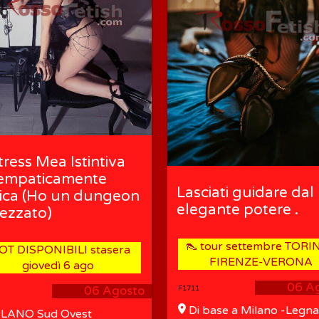
tress Mea Istintiva
empaticamente
Lasciati guidare dal
ica (Ho un dungeon
elegante potere .
rezzato)
👠 tour settembre TORI
OT DISPONIBILI stasera
FIRENZE-VERONA
giovedì 6 ago
06 A
06 Agosto
F1711
Di base a Milano -Legn
LANO Sud Ovest