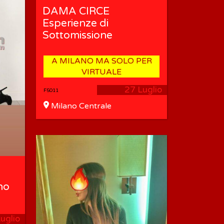
DAMA CIRCE
Esperienze di
Sottomissione
A MILANO MA SOLO PER
VIRTUALE
27 Luglio
F5011
Milano Centrale
no
uglio