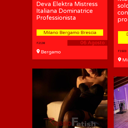
Deva Elektra Mistress
sol
Italiana Dominatrice
con
Professionista
pro
Milano Bergamo Brescia
06 Agosto
F2138
Bergamo
F1503
Mi