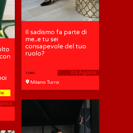
Il sadismo fa parte di
me..e tu sei
consapevole del tuo
lto
ruolo?
 con
03 Agosto
F2490
poi
Milano Turro
le
gosto