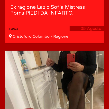
Ex ragione Lazio Sofía Mistress
Roma PIEDI DA INFARTO.
05 Agosto
F26072
Cristoforo Colombo - Ragione
Lazio