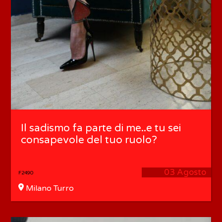
Il sadismo fa parte di me..e tu sei
consapevole del tuo ruolo?
03 Agosto
F2490
Milano Turro