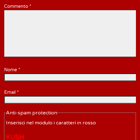
Commento
*
Nome
*
Email
*
Anti-spam protection
Inserisci nel modulo i caratteri in rosso
K
U
S
H