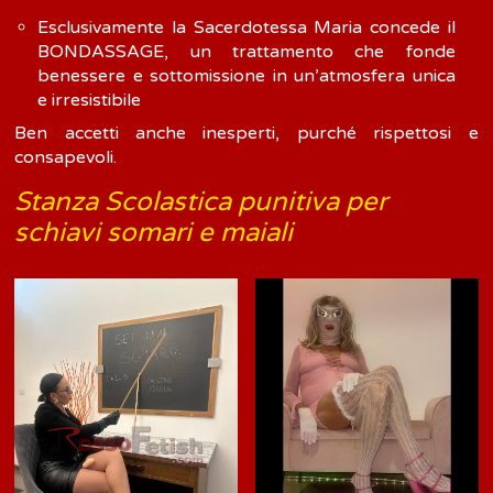
Esclusivamente la Sacerdotessa Maria concede il
BONDASSAGE, un trattamento che fonde
benessere e sottomissione in un’atmosfera unica
e irresistibile
Ben accetti anche inesperti, purché rispettosi e
consapevoli.
Stanza Scolastica punitiva per
schiavi somari e maiali